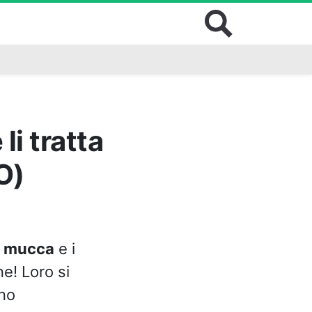
li tratta
O)
a
mucca
e i
e! Loro si
nno