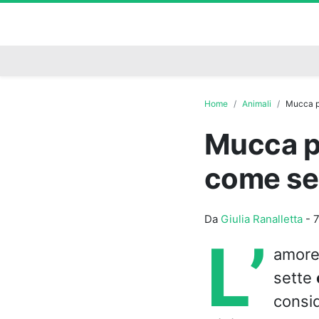
Home
Animali
Mucca pr
Mucca pr
come se 
Da
Giulia Ranalletta
-
7
L’
amore 
sette
consid