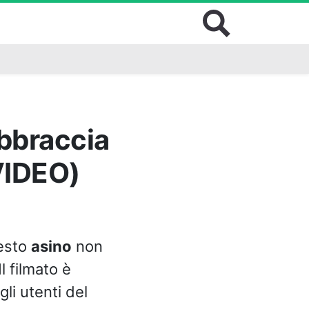
bbraccia
(VIDEO)
uesto
asino
non
l filmato è
li utenti del