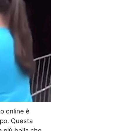
to online è
mpo. Questa
a più bella che