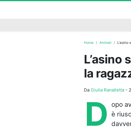
Home
Animali
L’asino 
L’asino
la ragaz
Da
Giulia Ranalletta
-
2
D
opo av
è riusc
davver