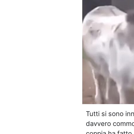
Tutti si sono in
davvero commov
coppia ha fatto 