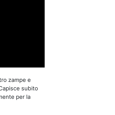
ttro zampe e
. Capisce subito
mente per la