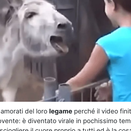
namorati del loro
legame
perché il video fini
ente: è diventato virale in pochissimo te
sciogliere il cuore proprio a tutti ed è la cos